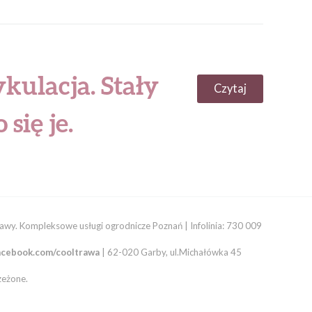
kulacja. Stały
Czytaj
się je.
trawy. Kompleksowe usługi ogrodnicze Poznań | Infolinia: 730 009
acebook.com/cooltrawa
| 62-020 Garby, ul.Michałówka 45
zeżone.